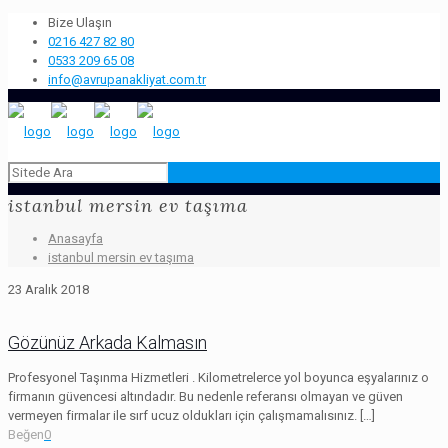
Bize Ulaşın
0216 427 82 80
0533 209 65 08
info@avrupanakliyat.com.tr
istanbul mersin ev taşıma
Anasayfa
istanbul mersin ev taşıma
23 Aralık 2018
Gözünüz Arkada Kalmasın
Profesyonel Taşınma Hizmetleri . Kilometrelerce yol boyunca eşyalarınız o
firmanın güvencesi altındadır. Bu nedenle referansı olmayan ve güven
vermeyen firmalar ile sırf ucuz oldukları için çalışmamalısınız.
[…]
Beğen
0