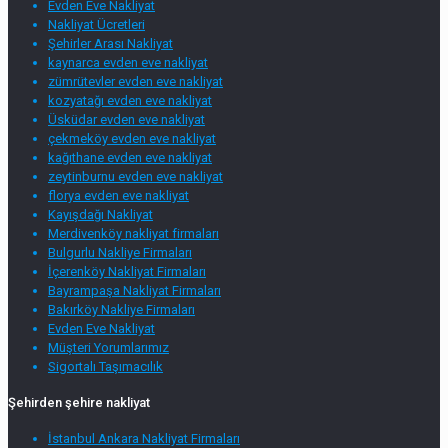
Evden Eve Nakliyat
Nakliyat Ücretleri
Şehirler Arası Nakliyat
kaynarca evden eve nakliyat
zümrütevler evden eve nakliyat
kozyatağı evden eve nakliyat
Üsküdar evden eve nakliyat
çekmeköy evden eve nakliyat
kağıthane evden eve nakliyat
zeytinburnu evden eve nakliyat
florya evden eve nakliyat
Kayışdağı Nakliyat
Merdivenköy nakliyat firmaları
Bulgurlu Nakliye Firmaları
İçerenköy Nakliyat Firmaları
Bayrampaşa Nakliyat Firmaları
Bakırköy Nakliye Firmaları
Evden Eve Nakliyat
Müşteri Yorumlarımız
Sigortalı Taşımacılık
Şehirden şehire nakliyat
İstanbul Ankara Nakliyat Firmaları