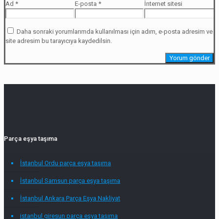
Ad
*
E-posta
*
İnternet sitesi
Daha sonraki yorumlarımda kullanılması için adım, e-posta adresim ve
site adresim bu tarayıcıya kaydedilsin.
Parça eşya taşıma
İstanbul Ordu parça eşya taşıma
İstanbul Samsun parça eşya taşıma
İstanbul Ankara Parça Eşya Nakliyat
istanbul giresun parça eşya taşıma