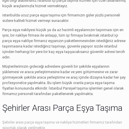
ilgili bilgi alabilirsiniz.İstanbul içi parça taşıma hizmeti için özel tasarlanmış
küçük araçlarımızla hizmet vermekteyiz.
istanbulda ucuz parça eşya taşıma için firmamızın güler yüzlü personeli
sizlere kaliteli hizmet vermeyi sunacaktır.
Parça eşya nakliyesi küçük ya da az hacimli eşyalarınızın taşınması için en
iyisi, bir nakliye firması ile anlaşıp, tüm işi firmaya bırakmak.istanbul içi
parça eşya nakliye firmanız eşyanızın paketlenmesinden istediğiniz adrese
taşınmasına kadar istediğiniz taşımayı, güvenle yapıyor sizde istanbul
içinden herhangi bir yere bir kaç eşya taşıyacaksanız güvenilir adresi tercih
edin.
Müşterilerimizin gideceği adreslere güvenli bir şekilde eşyalarının
yüklemesi ve araca yerleştirmesine kadar ve yeni götürmesine ve zarar
görmeyecek şekilde araca yerleştirme ve araç içinde dizayna kadar her şey
profesyonelce yapılmakta. Bu işlem büyük oranla parça eşya taşıma
fiyatları konusunda etkindir. İstanbul Parsiyel taşıma işlemleri genel olarak
firmamız personeli tarafından paketlenerek yapılmakta.
Şehirler Arası Parça Eşya Taşıma
Şehirler arası parça eşya taşıma ve nakliye hizmetleri firmamız tarafından
sigortalı olarak verilmekte