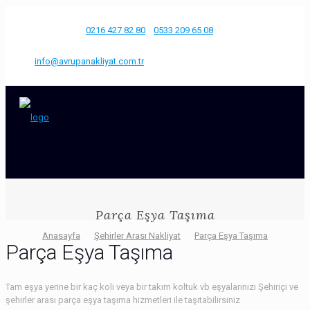
Bize Ulaşın
0216 427 82 80
0533 209 65 08
info@avrupanakliyat.com.tr
Parça Eşya Taşıma
Anasayfa
Şehirler Arası Nakliyat
Parça Eşya Taşıma
Parça Eşya Taşıma
Tam eşya yerine bir kaç koli veya bir takım koltuk vb eşyalarınızı Şehiriçi ve
şehirler arası parça eşya taşıma hizmetleri ile taşıtabilirsiniz