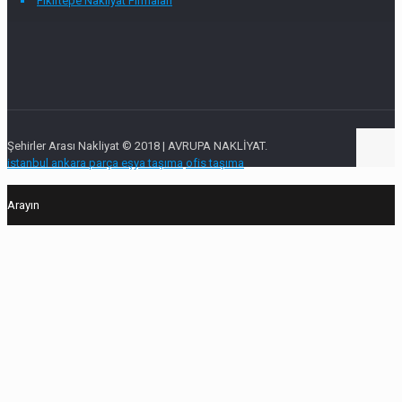
Fikirtepe Nakliyat Firmaları
Şehirler Arası Nakliyat © 2018 | AVRUPA NAKLİYAT.
istanbul ankara parça eşya taşıma
ofis taşıma
Arayın