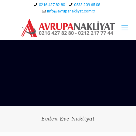
0216 427 82 80
0533 209 65 08
info@avrupanakliyat.com.tr
Evden Eve Nakliyat