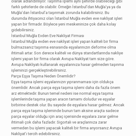
olarak adlandırılıyor. Taşınma işlemi aynı şehirde olabileceği gibi
farklı şehirlerde de olabilir. Örneğin İstanbul’dan Muğla’ya ya da
Muğla’dan İstanbul’a taşınmak zorunda kalabilirsiniz. Bu
durumda ihtiyacınız olan İstanbul Muğla evden eve nakliyat işleri
yapan bir firmadır. Böylece yeni meskeninize çok daha kolay
gidebilirsiniz.
İstanbul Muğla Evden Eve Nakliyat Firması
İstanbul Muğla evden eve nakliyat işleri yapan kaliteli bir firma
bulmazsanız taşınma esnasında eşyalarınızın deforme olma
ihtimali artar. Son derece kaliteli ve dünya standartlarında nakliye
işlemi yapan bir firma olarak Avrupa Nakliyat tam size göre.
Avrupa Nakliyatı kullanarak eşyalarınıza hasar gelmeden taşınma
işleminizi gerçekleştirebilirsiniz.
Parça Eşya Taşıma Neden Önemlidir?
Eşya taşıma işlemi eşyalarınızın yıpranmaması için oldukça
önemlidir. Ancak parça eşya taşıma işlemi daha da fazla önem
arz etmektedir. Bunun temel nedeni ise normal eşya taşıma
işlemlerinde taşıma yapan aracın tamamı doludur ve eşyalar
birbirine destek olur. Bu sayede de eşyalara hasar gelmez. Ancak
parça eşya taşıma işleminde bunun tam aksine araçta sadece
parça eşyalar olduğu için araç içerisinde eşyalara zarar gelme
ihtimali çok daha fazladır. Sigortalı ve araçlarınıza zarar
vermeden bu işlemi yapacak kaliteli bir firma arıyorsanız Avrupa
Nakliyat’ı tercih edebilirsiniz.