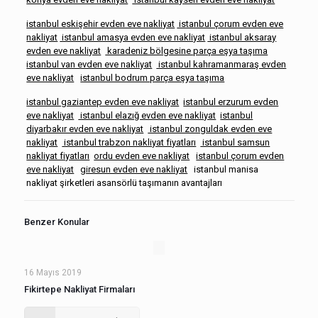
istanbul eskişehir evden eve nakliyat
istanbul çorum evden eve
nakliyat
istanbul amasya evden eve nakliyat
istanbul aksaray
evden eve nakliyat
karadeniz bölgesine parça eşya taşıma
istanbul van evden eve nakliyat
istanbul kahramanmaraş evden
eve nakliyat
istanbul bodrum parça eşya taşıma
istanbul gaziantep evden eve nakliyat
istanbul erzurum evden
eve nakliyat
istanbul elazığ evden eve nakliyat
istanbul
diyarbakır evden eve nakliyat
istanbul zonguldak evden eve
nakliyat
istanbul trabzon nakliyat fiyatları
istanbul samsun
nakliyat fiyatları
ordu evden eve nakliyat
istanbul çorum evden
eve nakliyat
giresun evden eve nakliyat
istanbul manisa
nakliyat şirketleri
asansörlü taşımanın avantajları
Benzer Konular
16 Mayıs 2019
Fikirtepe Nakliyat Firmaları