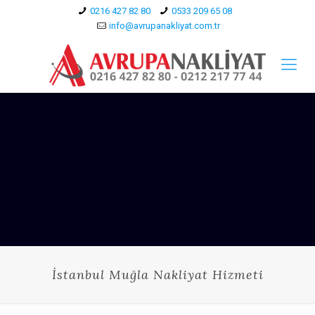
0216 427 82 80
0533 209 65 08
info@avrupanakliyat.com.tr
İstanbul Muğla Nakliyat Hizmeti