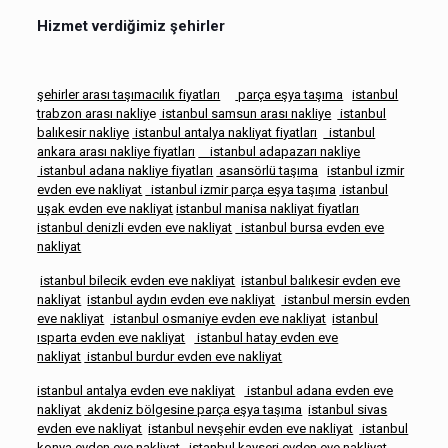
Hizmet verdiğimiz şehirler
şehirler arası taşımacılık fiyatları
parça eşya taşıma
istanbul
trabzon arası nakliy
e
istanbul samsun arası nakliye
istanbul
balıkesir nakliye
istanbul antalya nakliyat fiyatları
istanbul
ankara arası nakliye fiyatları
istanbul adapazarı nakliye
istanbul adana nakliye fiyatları
asansörlü taşıma
istanbul izmir
evden eve nakliyat
istanbul izmir parça eşya taşıma
istanbul
uşak evden eve nakliyat
istanbul manisa nakliyat fiyatları
istanbul denizli evden eve nakliyat
istanbul bursa evden eve
nakliyat
istanbul bilecik evden eve nakliyat
istanbul balıkesir evden eve
nakliyat
istanbul aydın evden eve nakliyat
istanbul mersin evden
eve nakliyat
istanbul osmaniye evden eve nakliyat
istanbul
ısparta evden eve nakliyat
istanbul hatay evden eve
nakliyat
istanbul burdur evden eve nakliyat
istanbul antalya evden eve nakliyat
istanbul adana evden eve
nakliyat
akdeniz bölgesine parça eşya taşıma
istanbul sivas
evden eve nakliyat
istanbul nevşehir evden eve nakliyat
istanbul
konya evden eve nakliyat
istanbul kayseri evden eve nakliyat