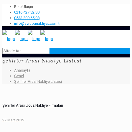
Bize Ulaşın
0216 427 82 80
0533 209 65 08
info@avrupanakliyat.com.tr
Şehirler Arası Nakliye Listesi
Anasayfa
Genel
Şehirler Arası Nakliye Listesi
Şehirler Arası Ucuz Nakliye Firmaları
27 Mart 2019