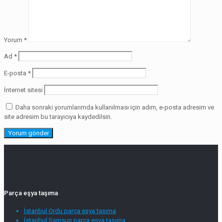
Yorum
*
Ad
*
E-posta
*
İnternet sitesi
Daha sonraki yorumlarımda kullanılması için adım, e-posta adresim ve
site adresim bu tarayıcıya kaydedilsin.
Parça eşya taşıma
İstanbul Ordu parça eşya taşıma
İstanbul Samsun parça eşya taşıma