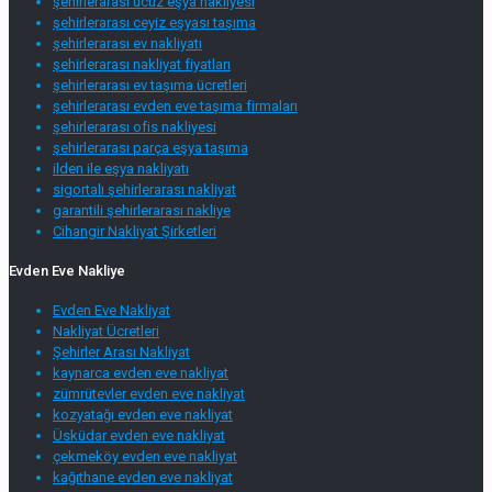
şehirlerarası ucuz eşya nakliyesi
şehirlerarası ceyiz eşyası taşıma
şehirlerarası ev nakliyatı
şehirlerarası nakliyat fiyatları
şehirlerarası ev taşıma ücretleri
şehirlerarası evden eve taşıma firmaları
şehirlerarası ofis nakliyesi
şehirlerarası parça eşya taşıma
ilden ile eşya nakliyatı
sigortalı şehirlerarası nakliyat
garantili şehirlerarası nakliye
Cihangir Nakliyat Şirketleri
Evden Eve Nakliye
Evden Eve Nakliyat
Nakliyat Ücretleri
Şehirler Arası Nakliyat
kaynarca evden eve nakliyat
zümrütevler evden eve nakliyat
kozyatağı evden eve nakliyat
Üsküdar evden eve nakliyat
çekmeköy evden eve nakliyat
kağıthane evden eve nakliyat