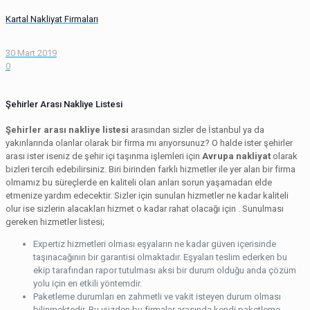
Kartal Nakliyat Firmaları
30 Mart 2019
0
Şehirler Arası Nakliye Listesi
Şehirler arası nakliye listesi
arasından sizler de İstanbul ya da
yakınlarında olanlar olarak bir firma mı arıyorsunuz? O halde ister şehirler
arası ister iseniz de şehir içi taşınma işlemleri için
Avrupa nakliyat
olarak
bizleri tercih edebilirsiniz. Biri birinden farklı hizmetler ile yer alan bir firma
olmamız bu süreçlerde en kaliteli olan anları sorun yaşamadan elde
etmenize yardım edecektir. Sizler için sunulan hizmetler ne kadar kaliteli
olur ise sizlerin alacakları hizmet o kadar rahat olacağı için . Sunulması
gereken hizmetler listesi;
Expertiz hizmetleri olması eşyaların ne kadar güven içerisinde
taşınacağının bir garantisi olmaktadır. Eşyaları teslim ederken bu
ekip tarafından rapor tutulması aksi bir durum olduğu anda çözüm
yolu için en etkili yöntemdir.
Paketleme durumları en zahmetli ve vakit isteyen durum olması
bilinmektedir. Bu yüzden bu firmalar arasında kendi paketleme