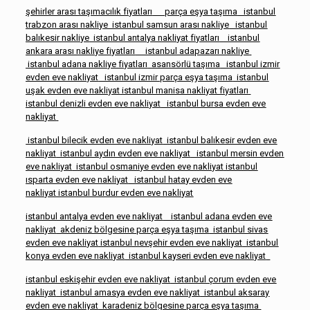
şehirler arası taşımacılık fiyatları
parça eşya taşıma
istanbul
trabzon arası nakliy
e
istanbul samsun arası nakliye
istanbul
balıkesir nakliye
istanbul antalya nakliyat fiyatları
istanbul
ankara arası nakliye fiyatları
istanbul adapazarı nakliye
istanbul adana nakliye fiyatları
asansörlü taşıma
istanbul izmir
evden eve nakliyat
istanbul izmir parça eşya taşıma
istanbul
uşak evden eve nakliyat
istanbul manisa nakliyat fiyatları
istanbul denizli evden eve nakliyat
istanbul bursa evden eve
nakliyat
istanbul bilecik evden eve nakliyat
istanbul balıkesir evden eve
nakliyat
istanbul aydın evden eve nakliyat
istanbul mersin evden
eve nakliyat
istanbul osmaniye evden eve nakliyat
istanbul
ısparta evden eve nakliyat
istanbul hatay evden eve
nakliyat
istanbul burdur evden eve nakliyat
istanbul antalya evden eve nakliyat
istanbul adana evden eve
nakliyat
akdeniz bölgesine parça eşya taşıma
istanbul sivas
evden eve nakliyat
istanbul nevşehir evden eve nakliyat
istanbul
konya evden eve nakliyat
istanbul kayseri evden eve nakliyat
istanbul eskişehir evden eve nakliyat
istanbul çorum evden eve
nakliyat
istanbul amasya evden eve nakliyat
istanbul aksaray
evden eve nakliyat
karadeniz bölgesine parça eşya taşıma