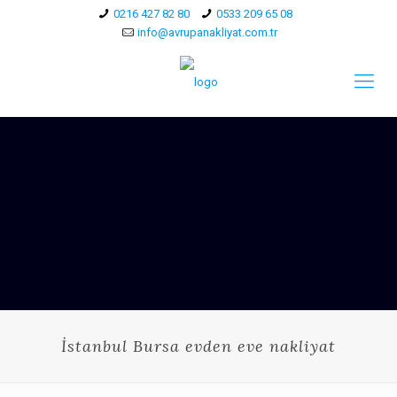
0216 427 82 80
0533 209 65 08
info@avrupanakliyat.com.tr
İstanbul Bursa evden eve nakliyat