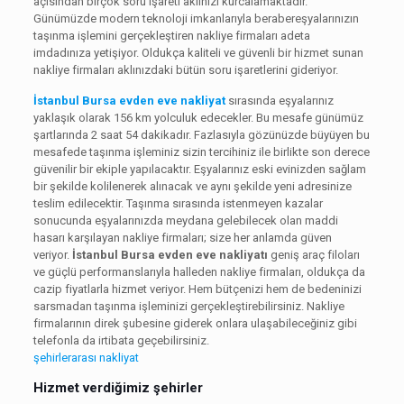
açısından birçok soru işareti aklınızı kurcalamaktadır.
Günümüzde modern teknoloji imkanlarıyla berabereşyalarınızın
taşınma işlemini gerçekleştiren nakliye firmaları adeta
imdadınıza yetişiyor. Oldukça kaliteli ve güvenli bir hizmet sunan
nakliye firmaları aklınızdaki bütün soru işaretlerini gideriyor.
İstanbul Bursa evden eve nakliyat
sırasında eşyalarınız
yaklaşık olarak 156 km yolculuk edecekler. Bu mesafe günümüz
şartlarında 2 saat 54 dakikadır. Fazlasıyla gözünüzde büyüyen bu
mesafede taşınma işleminiz sizin tercihiniz ile birlikte son derece
güvenilir bir ekiple yapılacaktır. Eşyalarınız eski evinizden sağlam
bir şekilde kolilenerek alınacak ve aynı şekilde yeni adresinize
teslim edilecektir. Taşınma sırasında istenmeyen kazalar
sonucunda eşyalarınızda meydana gelebilecek olan maddi
hasarı karşılayan nakliye firmaları; size her anlamda güven
veriyor.
İstanbul Bursa evden eve nakliyatı
geniş araç filoları
ve güçlü performanslarıyla halleden nakliye firmaları, oldukça da
cazip fiyatlarla hizmet veriyor. Hem bütçenizi hem de bedeninizi
sarsmadan taşınma işleminizi gerçekleştirebilirsiniz. Nakliye
firmalarının direk şubesine giderek onlara ulaşabileceğiniz gibi
telefonla da irtibata geçebilirsiniz.
şehirlerarası nakliyat
Hizmet verdiğimiz şehirler