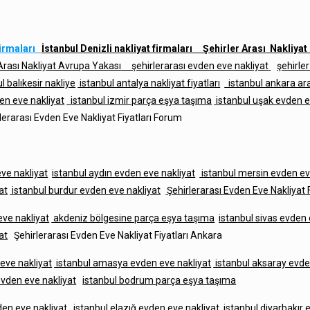
firmaları
İstanbul Denizli nakliyat firmaları
Şehirler Arası Nakliya
 Arası Nakliyat Avrupa Yakası
şehirlerarası evden eve nakliyat
şehirler
l balıkesir nakliye
istanbul antalya nakliyat fiyatları
istanbul ankara aras
den eve nakliyat
istanbul izmir parça eşya taşıma
istanbul uşak evden e
lerarası Evden Eve Nakliyat Fiyatları Forum
eve nakliyat
istanbul aydın evden eve nakliyat
istanbul mersin evden ev
at
istanbul burdur evden eve nakliyat
Şehirlerarası Evden Eve Nakliyat 
ve nakliyat
akdeniz bölgesine parça eşya taşıma
istanbul sivas evden 
at
Şehirlerarası Evden Eve Nakliyat Fiyatları Ankara
eve nakliyat
istanbul amasya evden eve nakliyat
istanbul aksaray evde
vden eve nakliyat
istanbul bodrum parça eşya taşıma
en eve nakliyat
istanbul elazığ evden eve nakliyat
istanbul diyarbakır 