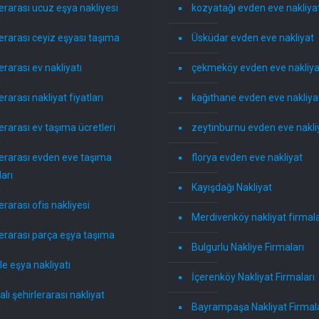
lerarası ucuz eşya nakliyesi
kozyatağı evden eve nakliya
lerarası ceyiz eşyası taşıma
Üsküdar evden eve nakliyat
erarası ev nakliyatı
çekmeköy evden eve nakliya
erarası nakliyat fiyatları
kağıthane evden eve nakliya
lerarası ev taşıma ücretleri
zeytinburnu evden eve nakli
lerarası evden eve taşıma
florya evden eve nakliyat
ları
Kayışdağı Nakliyat
erarası ofis nakliyesi
Merdivenköy nakliyat firmala
lerarası parça eşya taşıma
Bulgurlu Nakliye Firmaları
ile eşya nakliyatı
İçerenköy Nakliyat Firmaları
alı şehirlerarası nakliyat
Bayrampaşa Nakliyat Firmala