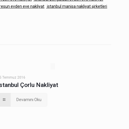
iresun evden eve nakliyat
istanbul manisa nakliyat şirketleri
5 Temmuz 2016
İstanbul Çorlu Nakliyat
Devamını Oku