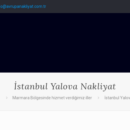
fo@avrupanakliyat.com.tr
İstanbul Yalova Nakliyat
a
Marmara Bölgesinde hizmet verdiğimiz iller
İstanbul Yalov