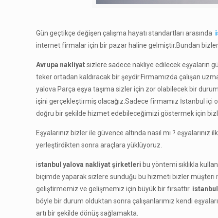
Gün geçtikçe değişen çalışma hayatı standartları arasında
internet firmalar için bir pazar haline gelmiştir.Bundan bizl
Avrupa nakliyat
sizlere sadece nakliye edilecek eşyaların g
teker ortadan kaldıracak bir şeydir.Firmamızda çalışan uzman 
yalova Parça eşya taşıma sizler için zor olabilecek bir duru
işini gerçekleştirmiş olacağız.Sadece firmamız İstanbul içi 
doğru bir şekilde hizmet edebileceğimizi göstermek için bizl
Eşyalarınız bizler ile güvence altında nasıl mı ? eşyalarınız il
yerleştirdikten sonra araçlara yüklüyoruz.
i
stanbul yalova nakliyat şirketleri
bu yöntemi sıklıkla kulla
biçimde yaparak sizlere sunduğu bu hizmeti bizler müşteri
geliştirmemiz ve gelişmemiz için büyük bir fırsattır.
istanbul
böyle bir durum olduktan sonra çalışanlarımız kendi eşyala
artı bir şekilde dönüş sağlamakta.