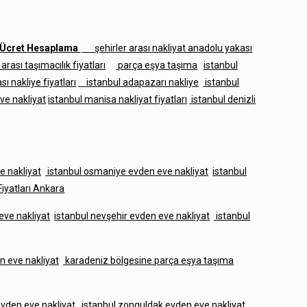
t Ücret Hesaplama
şehirler arası nakliyat anadolu yakası
 arası taşımacılık fiyatları
parça eşya taşıma
istanbul
ı nakliye fiyatları
istanbul adapazarı nakliye
istanbul
ve nakliyat
istanbul manisa nakliyat fiyatları
istanbul denizli
e nakliyat
istanbul osmaniye evden eve nakliyat
istanbul
Fiyatları Ankara
eve nakliyat
istanbul nevşehir evden eve nakliyat
istanbul
n eve nakliyat
karadeniz bölgesine parça eşya taşıma
evden eve nakliyat
istanbul zonguldak evden eve nakliyat