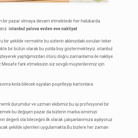
en bir pazar olmaya devam etmektedir her halükarda
arız.
istanbul yalova evden eve nakliyat
ir şekilde vermekte bu sizlerin aklınızdaki soruları teker
likte bir bütün olarak bu yolda boy göstermekteyiz. istanbul
ar izleyerek yaptığımızdan ötürü doğru zamanlama ile nakliye
z.Mesafe fark etmeksizin siz sevgili müşterilerimiz için
 sonra kırıla bilecek eşyaları poşetleyip kartonlara
 önemli durumdur ve uzman ekibimiz bu işi profesyonel bir
demek bu değişen pazar da bizlerin marka ismimizi
 değerli ola bileceğini ilk olarak çalışanlarımıza aşılıyoruz
yacak şekilde işlemleri uygulamakta.Bu bizlere her zaman