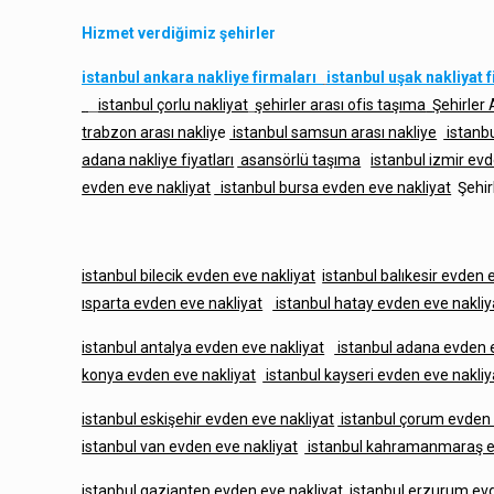
Hizmet verdiğimiz şehirler
istanbul ankara nakliye firmaları
istanbul uşak nakliyat 
istanbul çorlu nakliyat
şehirler arası ofis taşıma
Şehirler
trabzon arası nakliy
e
istanbul samsun arası nakliye
istanbu
adana nakliye fiyatları
asansörlü taşıma
istanbul izmir ev
evden eve nakliyat
istanbul bursa evden eve nakliyat
Şehir
istanbul bilecik evden eve nakliyat
istanbul balıkesir evden 
ısparta evden eve nakliyat
istanbul hatay evden eve nakliy
istanbul antalya evden eve nakliyat
istanbul adana evden e
konya evden eve nakliyat
istanbul kayseri evden eve nakliy
istanbul eskişehir evden eve nakliyat
istanbul çorum evden 
istanbul van evden eve nakliyat
istanbul kahramanmaraş e
istanbul gaziantep evden eve nakliyat
istanbul erzurum evd