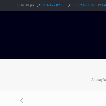
Bize Ulaşın
0216 427 82 80
0533 209 65 08
in
Anasayf