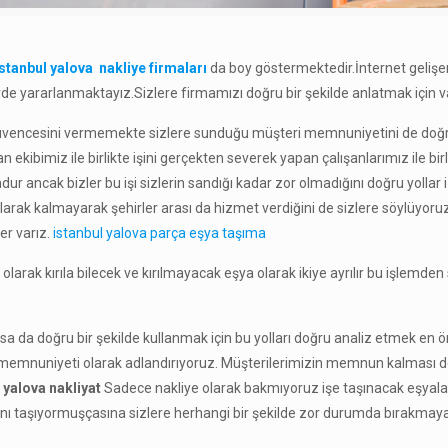
istanbul yalova nakliye firmaları
da boy göstermektedir.İnternet geliş
erde yararlanmaktayız.Sizlere firmamızı doğru bir şekilde anlatmak için v
üvencesini vermemekte sizlere sunduğu müşteri memnuniyetini de doğru b
ekibimiz ile birlikte işini gerçekten severek yapan çalışanlarımız ile bir
mdur ancak bizler bu işi sizlerin sandığı kadar zor olmadığını doğru yoll
olarak kalmayarak şehirler arası da hizmet verdiğini de sizlere söylüyoru
er varız.
istanbul yalova parça eşya taşıma
k olarak kırıla bilecek ve kırılmayacak eşya olarak ikiye ayrılır bu işlemden
nsa da doğru bir şekilde kullanmak için bu yolları doğru analiz etmek en
 memnuniyeti olarak adlandırıyoruz. Müşterilerimizin memnun kalması 
 yalova nakliyat
Sadece nakliye olarak bakmıyoruz işe taşınacak eşyaların
rını taşıyormuşçasına sizlere herhangi bir şekilde zor durumda bırakma