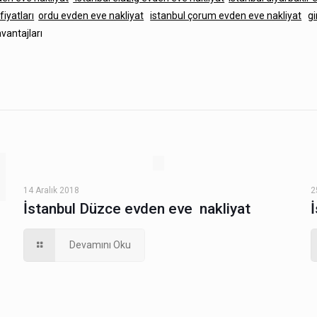
iyatları
ordu evden eve nakliyat
istanbul çorum evden eve nakliyat
g
vantajları
14 Aralık 2018
2
İstanbul Düzce evden eve nakliyat
Devamını Oku