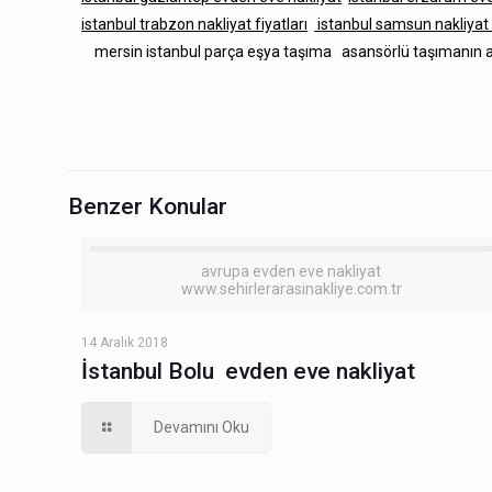
istanbul trabzon nakliyat fiyatları
istanbul samsun nakliyat f
mersin istanbul parça eşya taşıma
asansörlü taşımanın a
Benzer Konular
avrupa evden eve nakliyat
www.sehirlerarasinakliye.com.tr
14 Aralık 2018
İstanbul Bolu evden eve nakliyat
Devamını Oku