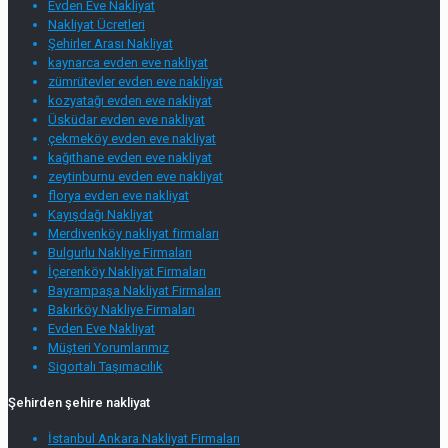
Evden Eve Nakliyat
Nakliyat Ücretleri
Şehirler Arası Nakliyat
kaynarca evden eve nakliyat
zümrütevler evden eve nakliyat
kozyatağı evden eve nakliyat
Üsküdar evden eve nakliyat
çekmeköy evden eve nakliyat
kağıthane evden eve nakliyat
zeytinburnu evden eve nakliyat
florya evden eve nakliyat
Kayışdağı Nakliyat
Merdivenköy nakliyat firmaları
Bulgurlu Nakliye Firmaları
İçerenköy Nakliyat Firmaları
Bayrampaşa Nakliyat Firmaları
Bakırköy Nakliye Firmaları
Evden Eve Nakliyat
Müşteri Yorumlarımız
Sigortalı Taşımacılık
Şehirden şehire nakliyat
İstanbul Ankara Nakliyat Firmaları