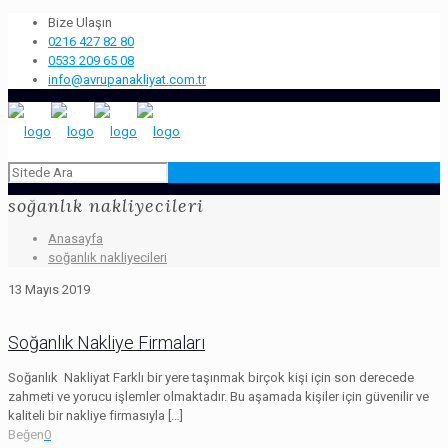
Bize Ulaşın
0216 427 82 80
0533 209 65 08
info@avrupanakliyat.com.tr
soğanlık nakliyecileri
Anasayfa
soğanlık nakliyecileri
13 Mayıs 2019
Soğanlık Nakliye Firmaları
Soğanlık Nakliyat Farklı bir yere taşınmak birçok kişi için son derecede
zahmeti ve yorucu işlemler olmaktadır. Bu aşamada kişiler için güvenilir ve
kaliteli bir nakliye firmasıyla
[…]
Beğen
0