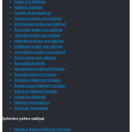
Evden Eve Nakliyat
Nakliyat Ücretleri
Şehirler Arası Nakliyat
kaynarca evden eve nakliyat
zümrütevler evden eve nakliyat
kozyatağı evden eve nakliyat
Üsküdar evden eve nakliyat
çekmeköy evden eve nakliyat
kağıthane evden eve nakliyat
zeytinburnu evden eve nakliyat
florya evden eve nakliyat
Kayışdağı Nakliyat
Merdivenköy nakliyat firmaları
Bulgurlu Nakliye Firmaları
İçerenköy Nakliyat Firmaları
Bayrampaşa Nakliyat Firmaları
Bakırköy Nakliye Firmaları
Evden Eve Nakliyat
Müşteri Yorumlarımız
Sigortalı Taşımacılık
Şehirden şehire nakliyat
İstanbul Ankara Nakliyat Firmaları