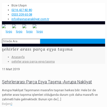
Bize Ulaşın
0216 427 82 80
0533 209 65 08
info@avrupanakliyat.com.tr
şehirler arası parça eşya taşıma
Anasayfa
şehirler arası parça eşya taşıma
11 Mart 2019
Şehirlerarası Parça Eşya Taşıma -Avrupa Nakliyat
Avrupa Nakliyat Taşınmanın masrafını taşınan herkes bilir. Hele bir de
şehirler arası taşınma işlemleri olduğunda durum çok daha masraflı ve
zahmetli hale gelmektedir. Bunun için de
[…]
Beğen
0