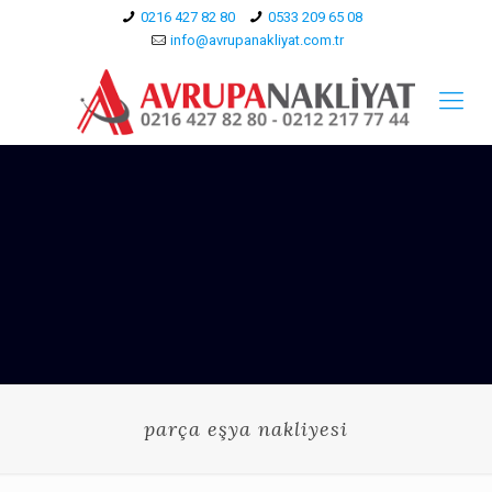
0216 427 82 80
0533 209 65 08
info@avrupanakliyat.com.tr
parça eşya nakliyesi