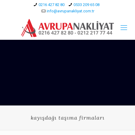
0216 427 82 80
0533 209 65 08
info@avrupanakliyat.com.tr
kayışdağı taşıma firmaları