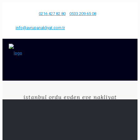
Bize Ulaşın
0216 427 82 80
0533 209 65 08
info@avrupanakliyat.com.tr
istanbul ordu evden eve nakliyat
Anasayfa
istanbul ordu evden eve nakliyat
Ordu evden eve nakliyat
ORDU EVDEN EVE NAKLİYAT Taşınmak
baştan başa stersli bir süreçtir. Bazen yeni