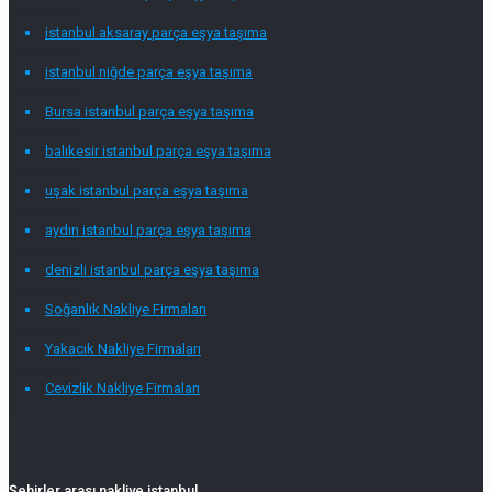
istanbul aksaray parça eşya taşıma
istanbul niğde parça eşya taşıma
Bursa istanbul parça eşya taşıma
balıkesir istanbul parça eşya taşıma
uşak istanbul parça eşya taşıma
aydın istanbul parça eşya taşıma
denizli istanbul parça eşya taşıma
Soğanlık Nakliye Firmaları
Yakacık Nakliye Firmaları
Cevizlik Nakliye Firmaları
Şehirler arası nakliye istanbul