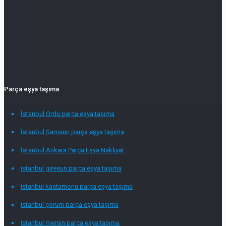
bir eve taşınmak veya iş yerinizi taşımak
zorunda kalabilirsiniz. Taşınmak için en
kolay ve
[…]
Beğen
24
0
Devamını Oku
Parça eşya taşıma
İstanbul Ordu parça eşya taşıma
İstanbul Samsun parça eşya taşıma
İstanbul Ankara Parça Eşya Nakliyat
istanbul giresun parça eşya taşıma
istanbul kastamonu parça eşya taşıma
istanbul çorum parça eşya taşıma
istanbul mersin parça eşya taşıma