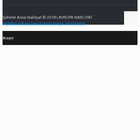
Şehirler Arası Nakliyat © 2018 | AVRUPA NAKLİYAT.
istanbul ankara parça eşya taşıma
ofis taşıma
Arayın