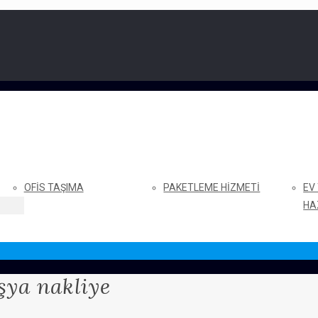
OFIS TAŞIMA
PAKETLEME HIZMETI
EV
HA
şya nakliye