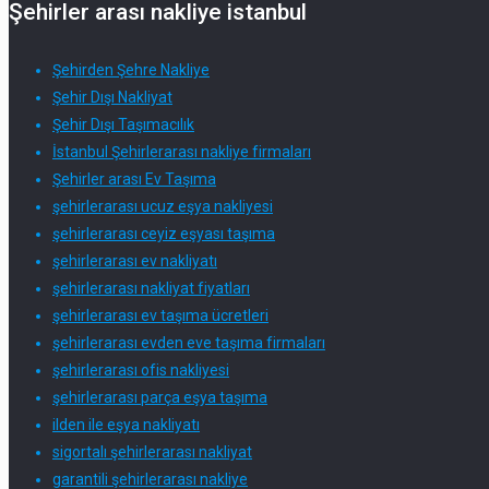
Şehirler arası nakliye istanbul
Şehirden Şehre Nakliye
Şehir Dışı Nakliyat
Şehir Dışı Taşımacılık
İstanbul Şehirlerarası nakliye firmaları
Şehirler arası Ev Taşıma
şehirlerarası ucuz eşya nakliyesi
şehirlerarası ceyiz eşyası taşıma
şehirlerarası ev nakliyatı
şehirlerarası nakliyat fiyatları
şehirlerarası ev taşıma ücretleri
şehirlerarası evden eve taşıma firmaları
şehirlerarası ofis nakliyesi
şehirlerarası parça eşya taşıma
ilden ile eşya nakliyatı
sigortalı şehirlerarası nakliyat
garantili şehirlerarası nakliye