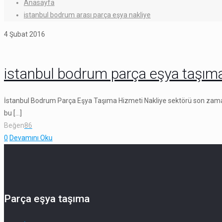
Anasayfa
istanbul bodrum arası parça eşya nakliye
4 Şubat 2016
istanbul bodrum parça eşya taşım
İstanbul Bodrum Parça Eşya Taşıma Hizmeti Nakliye sektörü son zama
bu
[…]
Beğen
86
0
Devamını Oku
Parça eşya taşıma