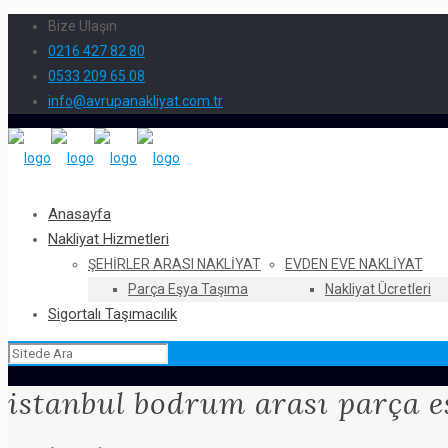
Bize Ulaşın
0216 427 82 80
0533 209 65 08
info@avrupanakliyat.com.tr
Anasayfa
Nakliyat Hizmetleri
ŞEHIRLER ARASI NAKLIYAT
EVDEN EVE NAKLIYAT
Parça Eşya Taşıma
Nakliyat Ücretleri
Sigortalı Taşımacılık
istanbul bodrum arası parça e