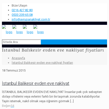
Bize Ulaşın
0216 427 82 80
0533 209 65 08
info@avrupanakliyat.com.tr
İstanbul Balıkesir evden eve nakliyat fiyatları
Anasayfa
İstanbul Balıkesir evden eve nakliyat fiyatları
18 Temmuz 2015
İstanbul Balıkesir evden eve nakliyat
İSTANBUL BALIKESİR EVDEN EVE NAKLİYAT İnsanlar pek çok sebepten
dolayı ofislerini veya evlerini farklı bir ile taşımak zorunda kalabiliyorlar.
Tayin istemek, nakil olmak veya öğrenim görmek
[…]
Beğen
54