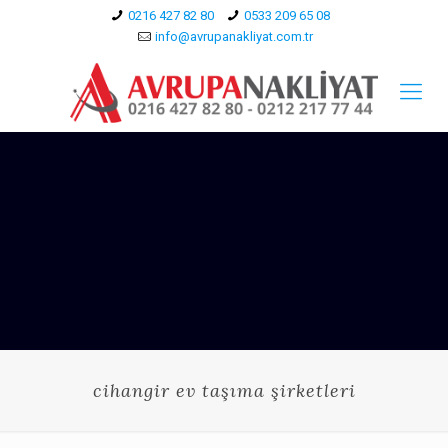
0216 427 82 80
0533 209 65 08
info@avrupanakliyat.com.tr
cihangir ev taşıma şirketleri