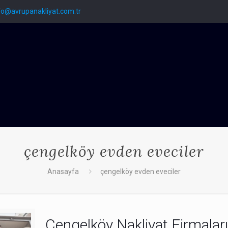
fo@avrupanakliyat.com.tr
çengelköy evden eveciler
Anasayfa
çengelköy evden eveciler
Çengelköy Nakliyat Firmaları