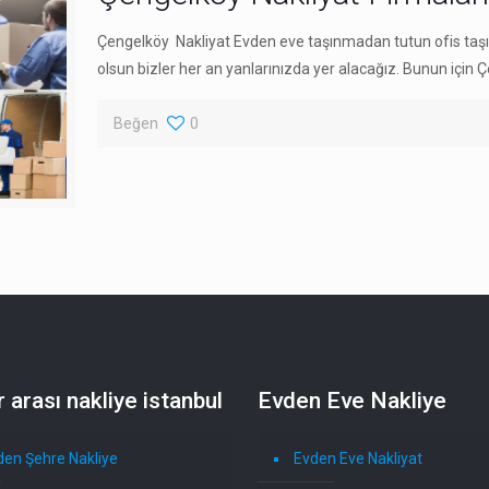
Çengelköy Nakliyat Evden eve taşınmadan tutun ofis taşım
olsun bizler her an yanlarınızda yer alacağız. Bunun için 
Beğen
0
r arası nakliye istanbul
Evden Eve Nakliye
den Şehre Nakliye
Evden Eve Nakliyat