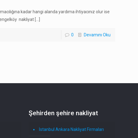
acılığına kadar hangi alanda yardıma ihtiyacınız olur ise
Çengelköy nakliyat
[…]
0
Devamını Oku
Şehirden şehire nakliyat
İstanbul Ankara Nakliyat Firmaları