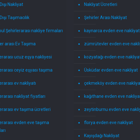
Dışı Nakliyat
Nakliyat Ücretleri
Dışı Taşımacılık
Şehirler Arası Nakliyat
ul Şehirlerarası nakliye firmaları
kaynarca evden eve nakliyat
ler arası Ev Taşıma
zümrütevler evden eve nakli
lerarası ucuz eşya nakliyesi
kozyatağı evden eve nakliya
lerarası ceyiz eşyası taşıma
Üsküdar evden eve nakliyat
erarası ev nakliyatı
çekmeköy evden eve nakliya
erarası nakliyat fiyatları
kağıthane evden eve nakliya
lerarası ev taşıma ücretleri
zeytinburnu evden eve nakli
lerarası evden eve taşıma
florya evden eve nakliyat
ları
Kayışdağı Nakliyat