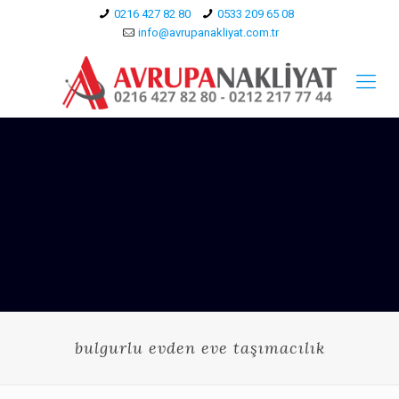
0216 427 82 80
0533 209 65 08
info@avrupanakliyat.com.tr
bulgurlu evden eve taşımacılık