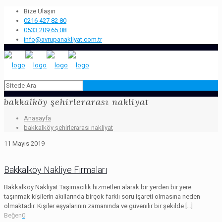
Bize Ulaşın
0216 427 82 80
0533 209 65 08
info@avrupanakliyat.com.tr
bakkalköy şehirlerarası nakliyat
Anasayfa
bakkalköy şehirlerarası nakliyat
11 Mayıs 2019
Bakkalköy Nakliye Firmaları
Bakkalköy Nakliyat Taşımacılık hizmetleri alarak bir yerden bir yere
taşınmak kişilerin akıllarında birçok farklı soru işareti olmasına neden
olmaktadır. Kişiler eşyalarının zamanında ve güvenilir bir şekilde
[…]
Beğen
0