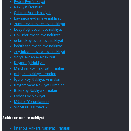
Evden Eve Nakliyat
Nakliyat Ücretleri
Şehirler Arası Nakliyat
kaynarca evden eve nakliyat
zümrütevler evden eve nakliyat
kozyatağı evden eve nakliyat
Üsküdar evden eve nakliyat
çekmeköy evden eve nakliyat
kağıthane evden eve nakliyat
zeytinburnu evden eve nakliyat
florya evden eve nakliyat
Kayışdağı Nakliyat
Merdivenköy nakliyat firmaları
Bulgurlu Nakliye Firmaları
İçerenköy Nakliyat Firmaları
Bayrampaşa Nakliyat Firmaları
Bakırköy Nakliye Firmaları
Evden Eve Nakliyat
Müşteri Yorumlarımız
Sigortalı Taşımacılık
Şehirden şehire nakliyat
İstanbul Ankara Nakliyat Firmaları