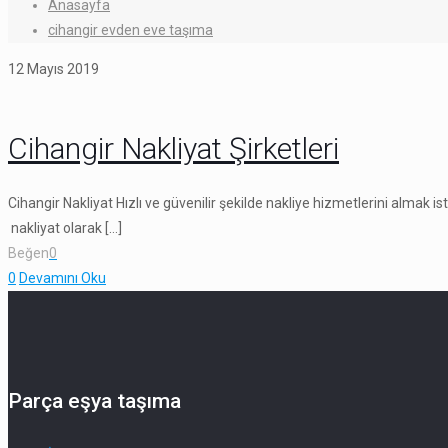
Anasayfa
cihangir evden eve taşıma
12 Mayıs 2019
Cihangir Nakliyat Şirketleri
Cihangir Nakliyat Hızlı ve güvenilir şekilde nakliye hizmetlerini almak is
nakliyat olarak
[…]
Beğen
0
0
Devamını Oku
Parça eşya taşıma