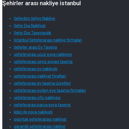
Şehirler arası nakliye istanbul
Şehirden Şehre Nakliye
Şehir Dışı Nakliyat
Şehir Dışı Taşımacılık
İstanbul Şehirlerarası nakliye firmaları
Şehirler arası Ev Taşıma
şehirlerarası ucuz eşya nakliyesi
şehirlerarası ceyiz eşyası taşıma
şehirlerarası ev nakliyatı
şehirlerarası nakliyat fiyatları
şehirlerarası ev taşıma ücretleri
şehirlerarası evden eve taşıma firmaları
şehirlerarası ofis nakliyesi
şehirlerarası parça eşya taşıma
ilden ile eşya nakliyatı
sigortalı şehirlerarası nakliyat
garantili şehirlerarası nakliye