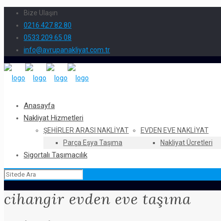
Bize Ulaşın
0216 427 82 80
0533 209 65 08
info@avrupanakliyat.com.tr
Anasayfa
Nakliyat Hizmetleri
ŞEHIRLER ARASI NAKLIYAT
EVDEN EVE NAKLIYAT
Parça Eşya Taşıma
Nakliyat Ücretleri
Sigortalı Taşımacılık
cihangir evden eve taşıma